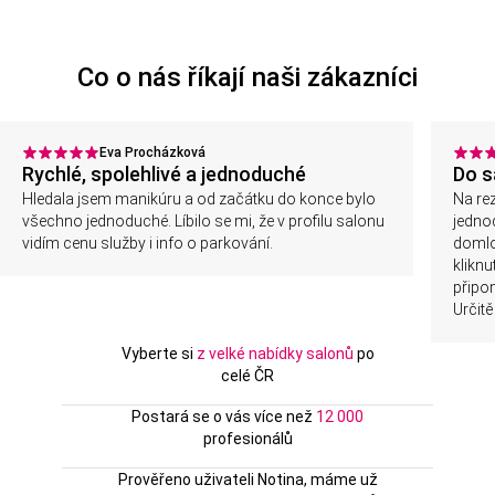
Co o nás říkají naši zákazníci
Eva Procházková
Rychlé, spolehlivé a jednoduché
Do s
Hledala jsem manikúru a od začátku do konce bylo
Na rez
všechno jednoduché. Líbilo se mi, že v profilu salonu
jedno
vidím cenu služby i info o parkování.
domlo
kliknu
připo
Určitě
Vyberte si
z velké nabídky salonů
po
celé ČR
Postará se o vás více než
12 000
profesionálů
Prověřeno uživateli Notina, máme už